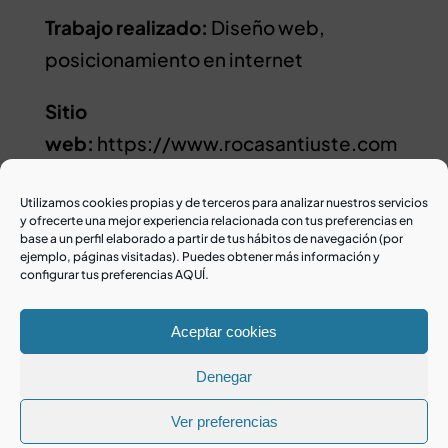
Trabajo realizado:
Diseño web,
posicionamiento en internet
Sitio
web:
https://www.rocasantiuste.com
Utilizamos cookies propias y de terceros para analizar nuestros servicios
y ofrecerte una mejor experiencia relacionada con tus preferencias en
base a un perfil elaborado a partir de tus hábitos de navegación (por
ejemplo, páginas visitadas). Puedes obtener más información y
configurar tus preferencias AQUÍ.
Aceptar cookies
Contacta con nosotros
Denegar
Ver preferencias
Senmais