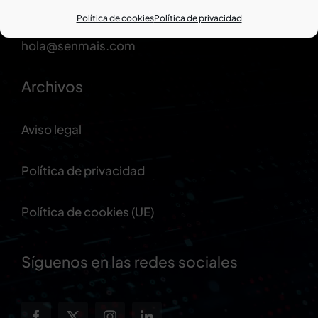
Castelao 48 bajo 27001 Lugo
Política de cookies
Política de privacidad
982 80 90 15
hola@senmais.com
Archivos
Aviso legal
Política de privacidad
Política de cookies (UE)
Síguenos en las redes sociales