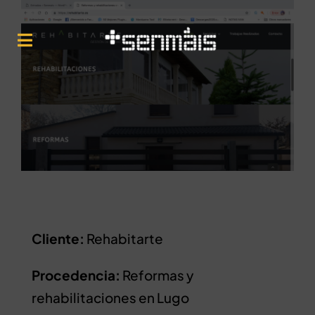
Saltar
al
Toggle
contenido
Navigation
Inicio
Nós
Servicios
Artículos
Cliente:
Rehabitarte
Procedencia:
Reformas y
rehabilitaciones en Lugo