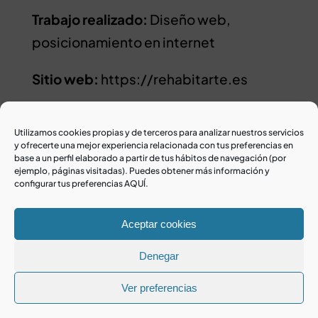
Trabajo realizado:
Diseño web,
posicionamiento en internet
Sitio web:
https://rehabitarte.es
Utilizamos cookies propias y de terceros para analizar nuestros servicios
y ofrecerte una mejor experiencia relacionada con tus preferencias en
base a un perfil elaborado a partir de tus hábitos de navegación (por
ejemplo, páginas visitadas). Puedes obtener más información y
configurar tus preferencias AQUÍ.
Aceptar cookies
Contacta con nosotros
Denegar
Senmais
Ver preferencias
Castelao 48 bajo 27001 Lugo