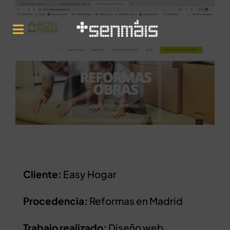
Saltar
al
Toggle
contenido
Navigation
Inicio
Nós
Servicios
Artículos
Cliente:
Easy Hogar
Procedencia:
Reformas en Madrid
Trabajo realizado:
Diseño web,