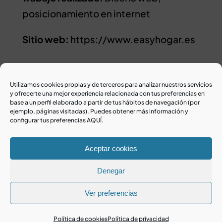
posicionamiento en internet
Sitio web:
https://www.easyhogar.es
Utilizamos cookies propias y de terceros para analizar nuestros servicios
y ofrecerte una mejor experiencia relacionada con tus preferencias en
base a un perfil elaborado a partir de tus hábitos de navegación (por
ejemplo, páginas visitadas). Puedes obtener más información y
configurar tus preferencias AQUÍ.
Contacta con nosotros
Aceptar cookies
Denegar
Senmais
Ver preferencias
Castelao 48 bajo 27001 Lugo
982 80 90 15
Política de cookies
Política de privacidad
hola@senmais.com