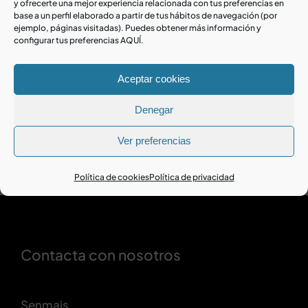
y ofrecerte una mejor experiencia relacionada con tus preferencias en
base a un perfil elaborado a partir de tus hábitos de navegación (por
ejemplo, páginas visitadas). Puedes obtener más información y
Prepara tu web para la LOPD
configurar tus preferencias AQUÍ.
Aceptar cookies
Denegar
Ver preferencias
Política de cookies
Política de privacidad
Contacta con nosotros
Senmais